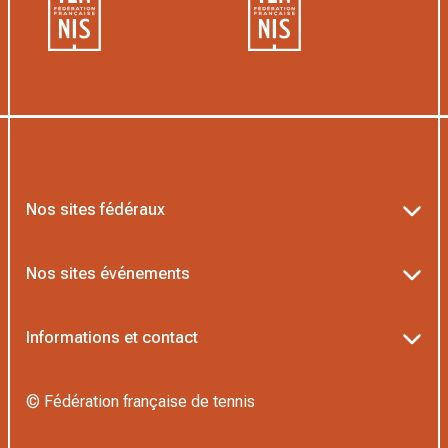
Nos sites fédéraux
Ten’Up
Nos sites événements
ADOC
Billetterie Roland-Garros
Informations et contact
AEI/MOJA
Billetterie Rolex Paris Masters
Textes officiels FFT
Proshop FFT
© Fédération française de tennis
Billetterie Paris Major Premier Padel
Politique de confidentialité